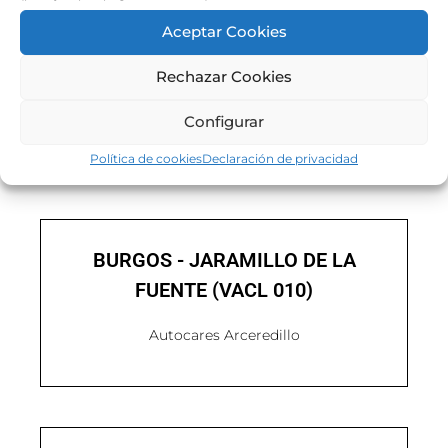
Aceptar Cookies
Rechazar Cookies
BURGOS - CALERUEGA (VACL 007)
Configurar
Autocares Arceredillo
Política de cookies
Declaración de privacidad
BURGOS - JARAMILLO DE LA
FUENTE (VACL 010)
Autocares Arceredillo