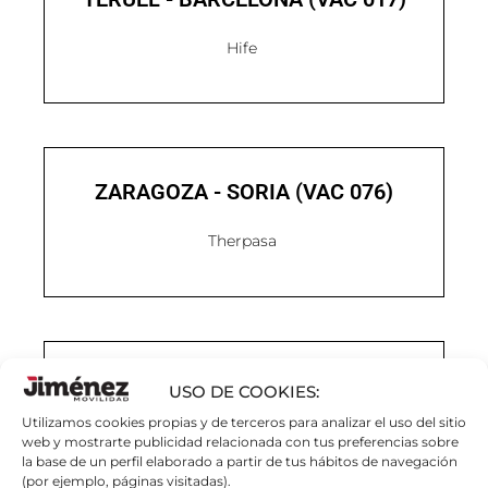
Hife
ZARAGOZA - SORIA (VAC 076)
Therpasa
BURGOS - SORIA (VAC 076)
USO DE COOKIES:
Utilizamos cookies propias y de terceros para analizar el uso del sitio
Therpasa
web y mostrarte publicidad relacionada con tus preferencias sobre
la base de un perfil elaborado a partir de tus hábitos de navegación
(por ejemplo, páginas visitadas).