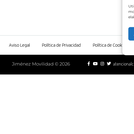
Aquí
Uti
mos
tray
ela
Aviso Legal
Política de Privacidad
Política de Cookies
atencionalc
Jiménez Movilidad © 2026