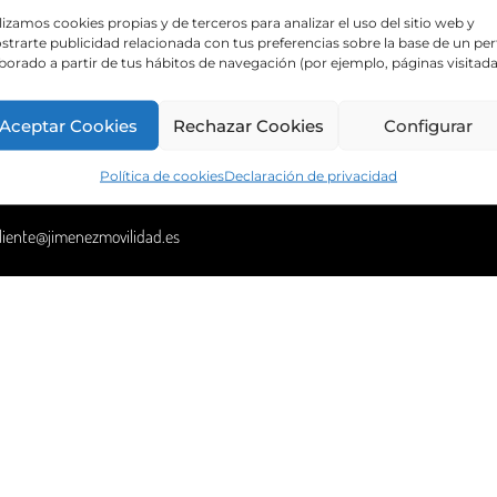
 puedes consultar directamente el
lizamos cookies propias y de terceros para analizar el uso del sitio web y
trarte publicidad relacionada con tus preferencias sobre la base de un perf
ecto Logroño – Azagra.
borado a partir de tus hábitos de navegación (por ejemplo, páginas visitada
Aceptar Cookies
Rechazar Cookies
Configurar
Seguridad de la Información
Calidad
Huella de Carbono
Política de cookies
Declaración de privacidad
liente@jimenezmovilidad.es