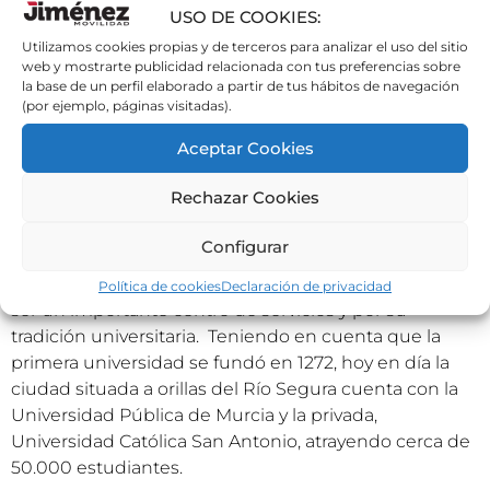
VIAJA EN AUTOBÚS
USO DE COOKIES:
Utilizamos cookies propias y de terceros para analizar el uso del sitio
ENTRE ZARAGOZA y
web y mostrarte publicidad relacionada con tus preferencias sobre
la base de un perfil elaborado a partir de tus hábitos de navegación
(por ejemplo, páginas visitadas).
MURCIA
Aceptar Cookies
Rechazar Cookies
Tradicionalmente conocida como la Huerta de
Configurar
Europa por su antigua condición de región
exportadora agrícola, actualmente, Murcia destaca por
Política de cookies
Declaración de privacidad
ser un importante centro de servicios y por su
tradición universitaria. Teniendo en cuenta que la
primera universidad se fundó en 1272, hoy en día la
ciudad situada a orillas del Río Segura cuenta con la
Universidad Pública de Murcia y la privada,
Universidad Católica San Antonio, atrayendo cerca de
50.000 estudiantes.