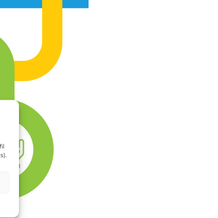
il
s).