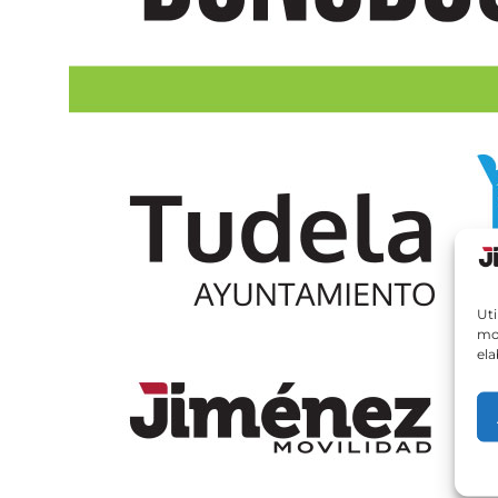
Uti
mos
ela