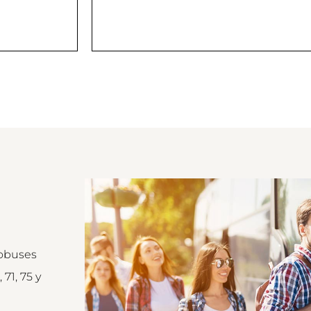
tobuses
 71, 75 y