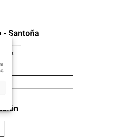
 - Santoña
rarios
il
s).
ación